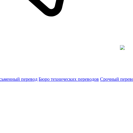
сьменный перевод
Бюро технических переводов
Срочный перев