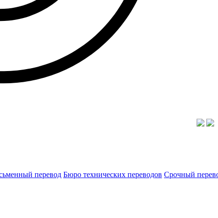
сьменный перевод
Бюро технических переводов
Срочный перев